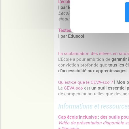
L'école inclusive
| par le Ministère de l'Education nat
L'école inclusive vise à assurer une
singularités et de leurs besoins éduc
Textes de références sur la scolari
| par Eduscol
La scolarisation des élèves en situ
L’École a pour ambition de
garantir 
conviction profonde que
tous les é
d’accessibilité aux apprentissages
.
Qu'est-ce que le GEVA-sco ?
| Mon 
Le
GEVA-sco
est
un outil essentiel 
de compensation telles que des ad
Informations et ressource
Cap école inclusive : des outils po
Vidéo de présentation disponible su
>
Observer