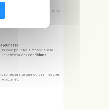
lycée par la prise en compte de leurs
 la jeunesse
, l’École pour tous repose sur la
ils bénéficient des
conditions
ndicap nécessite une ou des mesures
adapté, etc.