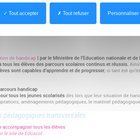
ionale et de la jeunesse
Tout accepter
Tout refuser
Personnaliser
 scolarisation de qualité pour tous les élèves de la maternelle au 
atifs particuliers.
sation des élèves en situation de handicap
ation de handicap
| par le Ministère de l'Education nationale et de
à tous les élèves des parcours scolaires continus et réussis.
Ainsi
lèves sont capables d’apprendre et de progresser
, si tant est qu’
parcours handicap
pour tous les jeunes scolarisés
dès lors que leur situation de ha
aptations, aménagements pédagogiques, le matériel pédagogique 
s pédagogiques transversales
ur accompagner tous les élèves
r le site de Eduscol