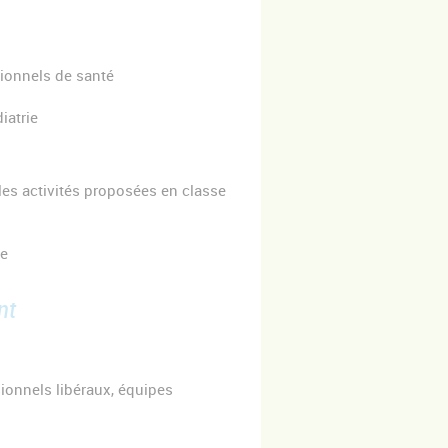
sionnels de santé
iatrie
s les activités proposées en classe
re
nt
sionnels libéraux, équipes