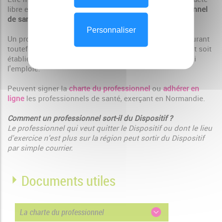
libre et gratuit. Il suffit de signer la
charte du professionnel
de santé
.
Personnaliser
Un professionnel salarié peut signer la charte en s'assurant
toutefois au préalable qu'une convention de partenariat soit
établie entre Normandie Pédiatrie et l’établissement qui
l'emploie.
Peuvent signer la
charte du professionnel
ou
adhérer en
ligne
les professionnels de santé, exerçant en Normandie.
Comment un professionnel sort-il du Dispositif ?
Le professionnel qui veut quitter le Dispositif ou dont le lieu
d'exercice n'est plus sur la région peut sortir du Dispositif
par simple courrier.
Documents utiles
La charte du professionnel