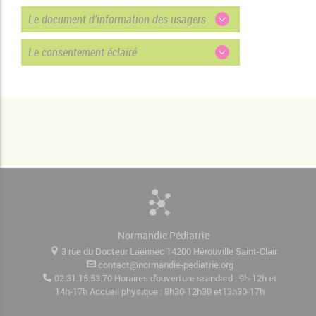
Le document d'information des usagers
Le consentement éclairé
Normandie Pédiatrie
3 rue du Docteur Laennec 14200 Hérouville Saint-Clair
contact@normandie-pediatrie.org
02.31.15.53.70 Horaires d'ouverture standard : 9h-12h et
14h-17h Accueil physique : 8h30-12h30 et13h30-17h