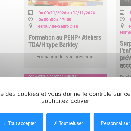
Du 09/11/2026 au 12/11/2026
De 09h00 à 17h00
Hérouville-Saint-Clair
H
Norma
Formation au PEHP* Ateliers
Surp
TDA/H type Barkley
l’en
Formation de type présentiel
prév
acc
FORMATIONS PROFESSIONNELS
Durée
en pr
ise des cookies et vous donne le contrôle sur 
souhaitez activer
FORMA
Tout accepter
Tout refuser
Personnaliser