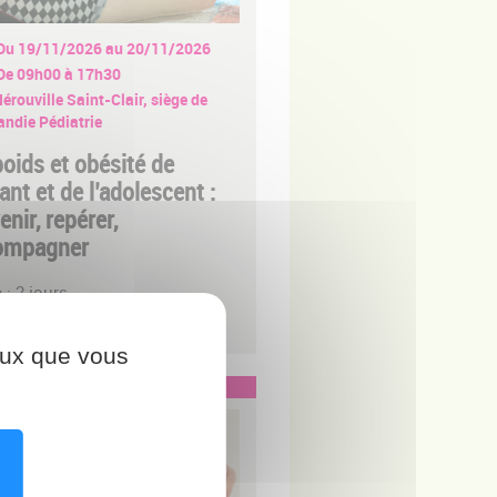
Du 19/11/2026 au 20/11/2026
De 09h00 à 17h30
érouville Saint-Clair, siège de
ndie Pédiatrie
oids et obésité de
fant et de l’adolescent :
enir, repérer,
ompagner
 : 2 jours
ésentiel
ceux que vous
TIONS PROFESSIONNELS