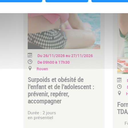
Du 26/11/2026 au 27/11/2026
De 09h00 à 17h30
Rouen
Surpoids et obésité de
l’enfant et de l’adolescent :
prévenir, repérer,
H
accompagner
Form
TDA/
Durée : 2 jours
en présentiel
F