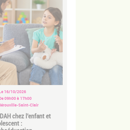
Le 16/10/2026
De 09h00 à 17h00
érouville-Saint-Clair
DAH chez l’enfant et
olescent :