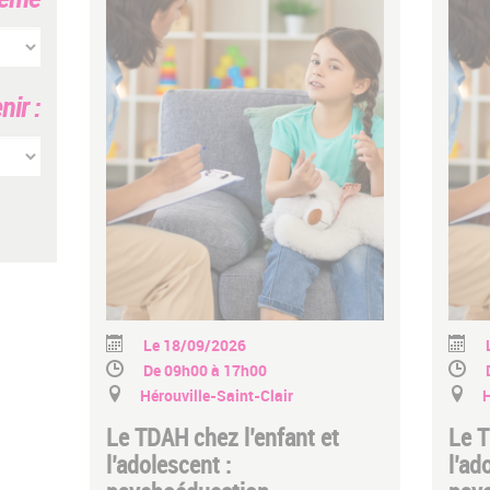
ir :
Le 18/09/2026
De 09h00 à 17h00
Hérouville-Saint-Clair
H
Le TDAH chez l’enfant et
Le T
l’adolescent :
l’ad