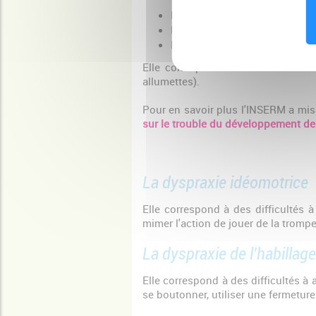
La dyspraxie constructive non
La dyspraxie constructive vis
La dyspraxie idéatoire
Elle correspond à des difficultés d
allumettes).
Pour en savoir plus l'INSERM a mis
sur le trouble du développement de
La dyspraxie idéomotrice
Elle correspond à des difficultés 
mimer l'action de jouer de la trompett
La dyspraxie de l'habillage
Elle correspond à des difficultés à 
se boutonner, utiliser une fermeture E