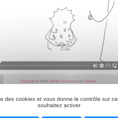
Dyspraxie
from
adrien honnons
on
Vimeo
.
mes de dyspraxie
ise des cookies et vous donne le contrôle sur 
souhaitez activer
axie :