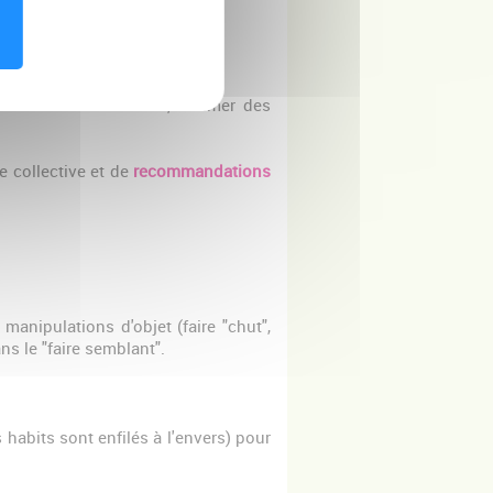
: utiliser un tournevis, allumer des
e collective et de
recommandations
anipulations d'objet (faire "chut",
ans le "faire semblant".
 habits sont enfilés à l'envers) pour