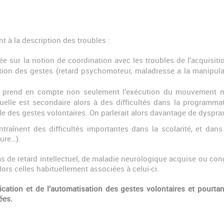
t à la description des troubles :
rée sur la notion de coordination avec les troubles de l’acquisitio
tion des gestes (retard psychomoteur, maladresse a la manipulati
prend en compte non seulement l’exécution du mouvement mais
tuelle est secondaire alors à des difficultés dans la programmat
lle des gestes volontaires. On parlerait alors davantage de dysp
traînent des difficultés importantes dans la scolarité, et dans 
ture…).
de retard intellectuel, de maladie neurologique acquise ou congén
lors celles habituellement associées à celui-ci.
ication et de l’automatisation des gestes volontaires et pourtan
ées.