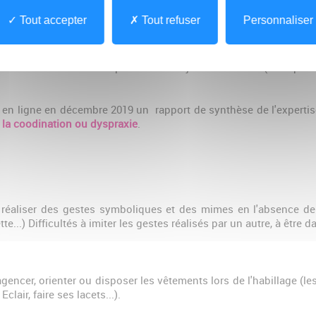
 visuo-spatiale
Tout accepter
Tout refuser
Personnaliser
uo-spatiale
'utilisation et de manipulations d'objets et d'outils (exemple 
 en ligne en décembre 2019 un rapport de synthèse de l'expertis
 la coodination ou dyspraxie
.
à réaliser des gestes symboliques et des mimes en l'absence de m
e...) Difficultés à imiter les gestes réalisés par un autre, à être d
agencer, orienter ou disposer les vêtements lors de l'habillage (les
clair, faire ses lacets...).