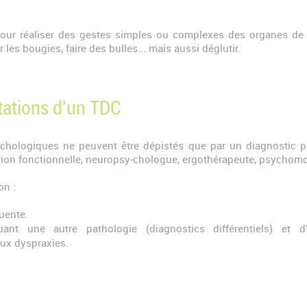
 pour réaliser des gestes simples ou complexes des organes de 
er les bougies, faire des bulles... mais aussi déglutir.
tations d'un TDC
ologiques ne peuvent être dépistés que par un diagnostic préci
ion fonctionnelle, neuropsy-chologue, ergothérapeute, psychomo-t
on :
uente.
uant une autre pathologie (diagnostics différentiels) et 
aux dyspraxies.