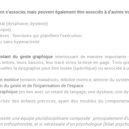
nt s'associer, mais peuvent également être associés à d'autres 
ral (dysphasie, dyslexie)
sique)
ves : fonctions qui planifient l'exécution
u sans hyperactivité
istant du geste graphique
retentissant de manière importante su
 lettres, leurs liaisons, leur tracé et/ou la mise en page. Trois
squelles la dysgraphie peut être isolée (spécifique) ou associée à u
on motrice
(enfants maladroits, débilité motrice, atteinte du systè
n du geste et de l’organisation de l’espace
graphique
(en lien avec un retard de langage, une dyslexie, une d
 chez des enfants précoces, ayant des troubles du comportemen
essite une équipe pluridisciplinaire composée principalement d
un orthophoniste, et si nécessaire d’un psychologue (bilan psych